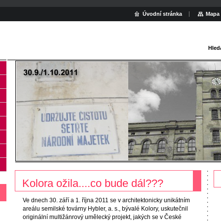
Úvodní stránka
Mapa 
Hled
Kolora ožila....co bude dál???
Ve dnech 30. září a 1. října 2011 se v architektonicky unikátním
areálu semilské továrny Hybler, a. s., bývalé Kolory, uskutečnil
originální multižánrový umělecký projekt, jakých se v České