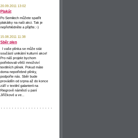
20.09.2011 13:02
Plakát
Po Semilech můžete spatřit
plakátky na naši akci. Tak je
nepřehlédněte a přijďte.:-)
15.08.2011 11:38
Sběr plen
I vaše plínka se může stát
součástí unikátní kulturní akce!
Pro náš projekt bychom
potřebovali větší množství
textilních plínek. Pokud máte
doma nepotřebné plínky,
podpořte nás. Sběr bude
prováděn od srpna až do konce
září v textilní galanterii na
Riegrově náměstí u paní
Jiříčkové a ve...